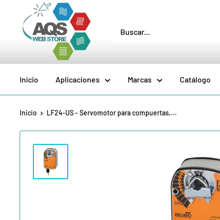
Ir
AQS
directamente
Web
al
Store
contenido
Inicio
Aplicaciones
Marcas
Catálogo
Inicio
LF24-US - Servomotor para compuertas,...