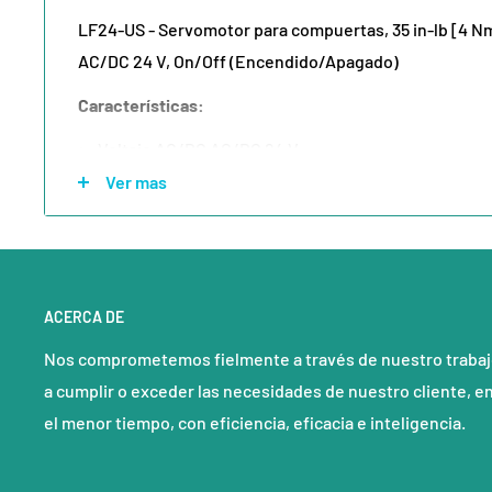
LF24-US - Servomotor para compuertas, 35 in-lb [4 Nm
AC/DC 24 V, On/Off (Encendido/Apagado)
Características:
Voltaje AC/DC AC/DC 24 V
Ver mas
Consumo de energía (en funcionamiento) 5 W
Consumo de energía (en espera) 2.5 W
Consumo energía para dimensionado 7 VA
Torque 35 in-lb [4 Nm]
ACERCA DE
Tipo de control On/Off
Nos comprometemos fielmente a través de nuestro traba
Sentido del movimiento del motor se puede selecci
a cumplir o exceder las necesidades de nuestro cliente, e
0/1
el menor tiempo, con eficiencia, eficacia e inteligencia.
Sentido de giro (función de seguridad)
Reversible con montaje en sentido horario/antihor