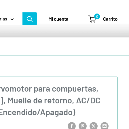
0
Mi cuenta
Carrito
rias
rvomotor para compuertas,
m], Muelle de retorno, AC/DC
 (Encendido/Apagado)