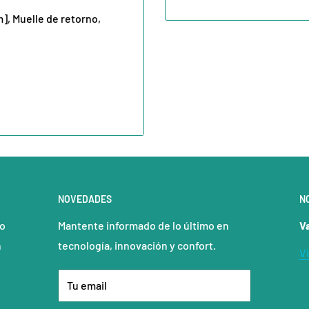
], Muelle de retorno,
NOVEDADES
N
jo
Mantente informado de lo último en
V
onar con el interruptor
n
tecnología, innovación y confort.
V
Tu email
ario